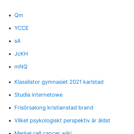
Qm
YCCE
sA
JcKH
mNQ
Klasslistor gymnasiet 2021 karlstad
Studia internetowe
Frisörsalong kristianstad brand
Vilket psykologiskt perspektiv är äldst
Merkel cell cancer wiki