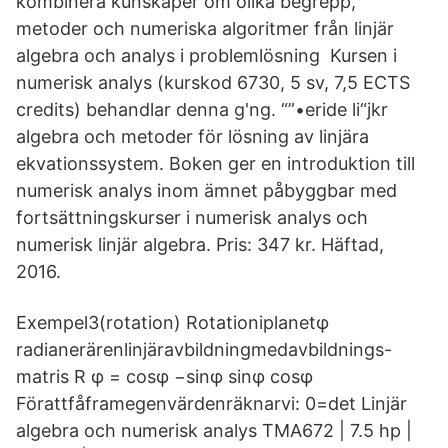
kombinera kunskaper om olika begrepp,
metoder och numeriska algoritmer från linjär
algebra och analys i problemlösning Kursen i
numerisk analys (kurskod 6730, 5 sv, 7,5 ECTS
credits) behandlar denna g'ng. “”•eride li“jkr
algebra och metoder för lösning av linjära
ekvationssystem. Boken ger en introduktion till
numerisk analys inom ämnet påbyggbar med
fortsättningskurser i numerisk analys och
numerisk linjär algebra. Pris: 347 kr. Häftad,
2016.
Exempel3(rotation) Rotationiplanetφ
radianerärenlinjäravbildningmedavbildnings-
matris R φ = cosφ −sinφ sinφ cosφ
Förattfåframegenvärdenräknarvi: 0=det Linjär
algebra och numerisk analys TMA672 | 7.5 hp |