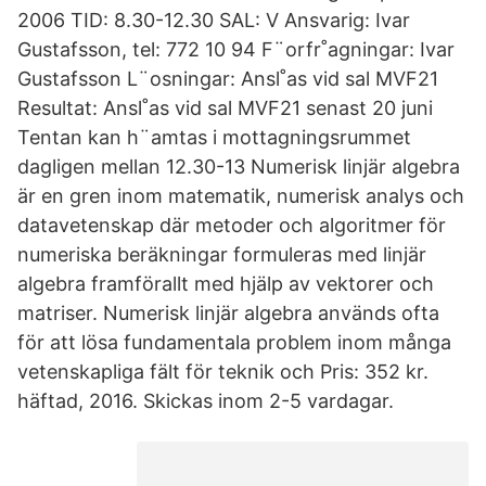
2006 TID: 8.30-12.30 SAL: V Ansvarig: Ivar
Gustafsson, tel: 772 10 94 F¨orfr˚agningar: Ivar
Gustafsson L¨osningar: Ansl˚as vid sal MVF21
Resultat: Ansl˚as vid sal MVF21 senast 20 juni
Tentan kan h¨amtas i mottagningsrummet
dagligen mellan 12.30-13 Numerisk linjär algebra
är en gren inom matematik, numerisk analys och
datavetenskap där metoder och algoritmer för
numeriska beräkningar formuleras med linjär
algebra framförallt med hjälp av vektorer och
matriser. Numerisk linjär algebra används ofta
för att lösa fundamentala problem inom många
vetenskapliga fält för teknik och Pris: 352 kr.
häftad, 2016. Skickas inom 2-5 vardagar.