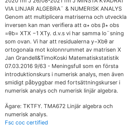
2020 fm J 26/08-2021 fm J MINSTA KVADRAT
VIA LINJAR ALGEBRA¨ & NUMERISK ANALYS
Genom att multiplicera matriserna och utveckla
inversen kan man veriﬁera att α∗ obs β∗ obs
=θb= XTX −1 XTy. d.v.s vi har samma lo¨sning
som ovan. Vi har att residualerna y−Xbθ ar
ortogonala mot kolonnrummet av matrisen X
Jan Grandell&TimoKoski Matematiskstatistik
07.03.2016 9/63 - Meningsfull som en första
introduktionskurs i numerisk analys, men även
smidigt påbyggbar med fortsättningskurser i
numerisk analys och numerisk linjär algebra.
Ägare: TKTFY. TMA672 Linjär algebra och
numerisk analys.
Fsc coc certified